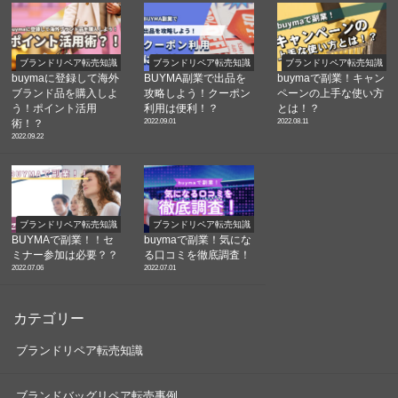
ブランドリペア転売知識
ブランドリペア転売知識
ブランドリペア転売知識
buymaに登録して海外
BUYMA副業で出品を
buymaで副業！キャン
ブランド品を購入しよ
攻略しよう！クーポン
ペーンの上手な使い方
う！ポイント活用
利用は便利！？
とは！？
2022.09.01
2022.08.11
術！？
2022.09.22
ブランドリペア転売知識
ブランドリペア転売知識
BUYMAで副業！！セ
buymaで副業！気にな
ミナー参加は必要？？
る口コミを徹底調査！
2022.07.06
2022.07.01
カテゴリー
ブランドリペア転売知識
ブランドバッグリペア転売事例