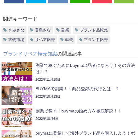
関連キーワード
きみさな
君島さな
副業
ブランド品転売
古物市場
リペア転売
転売
ブランド転売
ブランドリペア転売知識
の関連記事
副業で稼ぐためにbuyma出品者になろう！その方法
は！？
2022年11月10日
BUYMAで副業！！商品登録の代行とは！？
2022年10月13日
副業で稼ぐ！buymaの始め方を徹底解説！！
2022年10月6日
buymaに登録して海外ブランド品を購入しよう！ポ