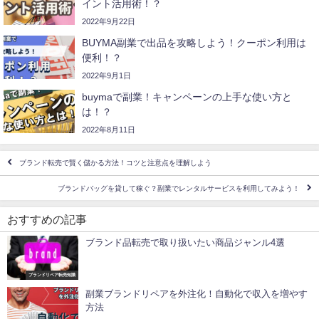
イント活用術！？
2022年9月22日
BUYMA副業で出品を攻略しよう！クーポン利用は
便利！？
2022年9月1日
buymaで副業！キャンペーンの上手な使い方と
は！？
2022年8月11日
ブランド転売で賢く儲かる方法！コツと注意点を理解しよう
ブランドバッグを貸して稼ぐ？副業でレンタルサービスを利用してみよう！
おすすめの記事
ブランド品転売で取り扱いたい商品ジャンル4選
ブランドリペア転売知識
副業ブランドリペアを外注化！自動化で収入を増やす
方法