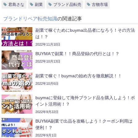
君島さな
副業
ブランド品転売
古物市場
ブランドリペア転売知識
の関連記事
副業で稼ぐためにbuyma出品者になろう！その方法
は！？
2022年11月10日
BUYMAで副業！！商品登録の代行とは！？
2022年10月13日
副業で稼ぐ！buymaの始め方を徹底解説！！
2022年10月6日
buymaに登録して海外ブランド品を購入しよう！ポ
イント活用術！？
2022年9月22日
BUYMA副業で出品を攻略しよう！クーポン利用は
便利！？
2022年9月1日