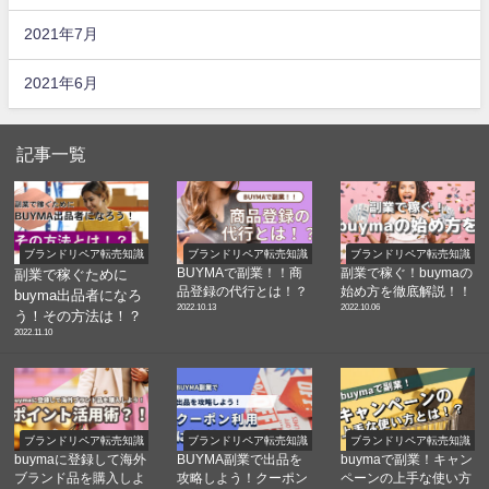
2021年7月
2021年6月
記事一覧
ブランドリペア転売知識
ブランドリペア転売知識
ブランドリペア転売知識
BUYMAで副業！！商
副業で稼ぐ！buymaの
副業で稼ぐために
品登録の代行とは！？
始め方を徹底解説！！
buyma出品者になろ
2022.10.13
2022.10.06
う！その方法は！？
2022.11.10
ブランドリペア転売知識
ブランドリペア転売知識
ブランドリペア転売知識
buymaに登録して海外
BUYMA副業で出品を
buymaで副業！キャン
ブランド品を購入しよ
攻略しよう！クーポン
ペーンの上手な使い方