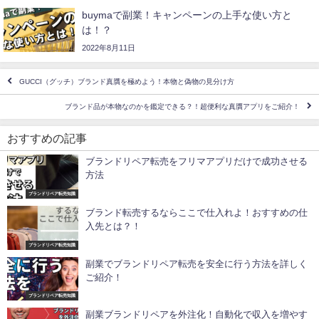
buymaで副業！キャンペーンの上手な使い方と
は！？
2022年8月11日
GUCCI（グッチ）ブランド真贋を極めよう！本物と偽物の見分け方
ブランド品が本物なのかを鑑定できる？！超便利な真贋アプリをご紹介！
おすすめの記事
ブランドリペア転売をフリマアプリだけで成功させる
方法
ブランドリペア転売知識
ブランド転売するならここで仕入れよ！おすすめの仕
入先とは？！
ブランドリペア転売知識
副業でブランドリペア転売を安全に行う方法を詳しく
ご紹介！
ブランドリペア転売知識
副業ブランドリペアを外注化！自動化で収入を増やす