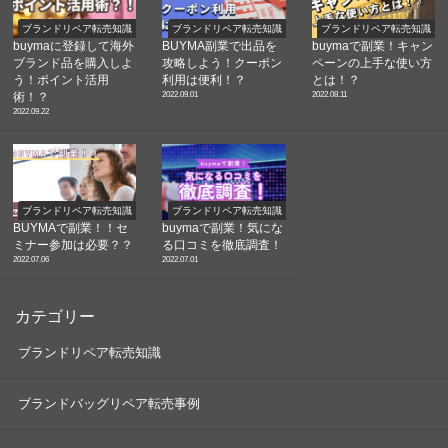
ブランドリペア転売知識
ブランドリペア転売知識
ブランドリペア転売知識
buymaに登録して海外
BUYMA副業で出品を
buymaで副業！キャン
ブランド品を購入しよ
攻略しよう！クーポン
ペーンの上手な使い方
う！ポイント活用
利用は便利！？
とは！？
2022.09.01
2022.08.11
術！？
2022.09.22
ブランドリペア転売知識
ブランドリペア転売知識
BUYMAで副業！！セ
buymaで副業！気にな
ミナー参加は必要？？
る口コミを徹底調査！
2022.07.06
2022.07.01
カテゴリー
ブランドリペア転売知識
ブランドバッグリペア転売事例