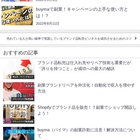
buymaで副業！キャンペーンの上手な使い方と
は！？
2022年8月11日
売れている人が高い確率で実践しているブランド品転売ビジネスを成功させるためのコツ
おすすめの記事
ブランド品転売は仕入れ先やリペア技術も重要だが
「誇りを持つこと」が成功への最大の秘訣
考え方：マインドセット
副業ブランドリペアを外注化！自動化で収入を増やす
方法
ブランドリペア転売知識
Shopifyでブランド品を販売！？副業でショップ開設し
よう！
ブランドリペア転売知識
buyma（バイマ）の副業詐欺に注意！解決方法につい
て