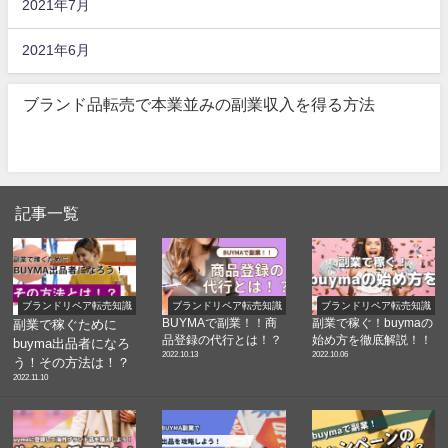
2021年7月
2021年6月
ブランド品転売で本業並みの副業収入を得る方法
記事一覧
ブランドリペア転売知識
ブランドリペア転売知識
ブランドリペア転売知識
BUYMAで副業！！商
副業で稼ぐ！buymaの
副業で稼ぐために
品登録の代行とは！？
始め方を徹底解説！！
buyma出品者になろ
2022.10.13
2022.10.06
う！その方法は！？
2022.11.10