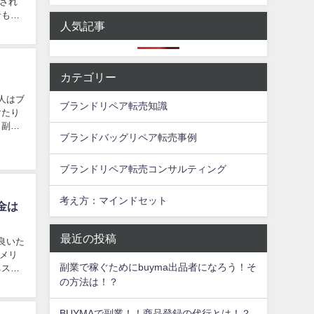
され
者も、
人気記事
カテゴリー
人はブ
ブランドリペア転売知識
けたり
 副業
ブランドバッグリペア転売事例
ブランドリペア転売コンサルティング
考え方：マインドセット
金は
最近の投稿
良いた
メリ
副業で稼ぐためにbuyma出品者になろう！そ
ネス」
の方法は！？
BUYMAで副業！！商品登録の代行とは！？