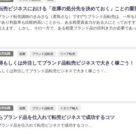
転売ビジネスにおける「在庫の処分先を決めておく」ことの重
ランド転売講師のきみさな（君島さな）です(^^) ブランド品転売は、一年を
があり利益率も比較的高いことから、ある程度資金力がある人にとっておすす
言えます。 しかし、その一方で、ある程度ブランド品の目利き力が必要であ
色といった「リペア技術」を身に付けなけれ...
副業
ブランド品転売
リペア転売
転売知識
得もしくは外注してブランド品転売ビジネスで大きく稼ごう！
しくは外注してブランド品転売ビジネスで大きく稼ごう！...
副業
ブランド品転売
イタリア輸入
転売知識
らブランド品を仕入れて転売ビジネスで成功するコツ
ランド品を仕入れて転売ビジネスで成功するコツ...