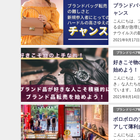
ブランドバ
ャンス
こんにちは、ブ
る企業が急増
ナウイルスの
って、新たな収
2021年9月17日
ブランドリペア
好きこそ物
始めよう！
こんにちは、ブ
き」な人たち
ています。 
常に魅力的なビ
2021年8月14日
ブランドリペア
ボロボロの
アして薄利
こんにちは、ブ