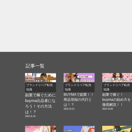
記事一覧
ブランドリペア転売
ブランドリペア転売
ブランドリペア転売
知識
知識
知識
BUYMAで副業！！
副業で稼ぐ！
副業で稼ぐために
商品登録の代行と
buymaの始め方を
buyma出品者にな
は！？
徹底解説！！
ろう！その方法
2022.10.13
2022.10.06
は！？
2022.11.10