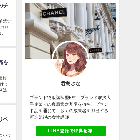
のチ
解禁す
型コロ
によ
売を
品好
君島さな
行っ
スは非
ブランド物販講師歴5年、ブランド取扱大
手企業での真贋鑑定基準を持ち、ブラン
ド品を通じて、多くの成果者を排出する
新進気鋭の女性講師
リペ
LINE登録で特典配布
といっ