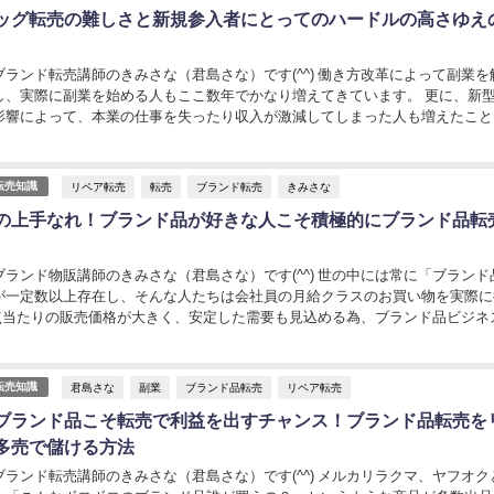
ッグ転売の難しさと新規参入者にとってのハードルの高さゆえ
ランド転売講師のきみさな（君島さな）です(^^) 働き方改革によって副業を
し、実際に副業を始める人もここ数年でかなり増えてきています。 更に、新
影響によって、本業の仕事を失ったり収入が激減してしまった人も増えたこと
入源を確保しようとネットビジネスを始め...
リペア転売
転売
ブランド転売
きみさな
転売知識
の上手なれ！ブランド品が好きな人こそ積極的にブランド品転
ランド物販講師のきみさな（君島さな）です(^^) 世の中には常に「ブランド
が一定数以上存在し、そんな人たちは会社員の月給クラスのお買い物を実際に
1点当たりの販売価格が大きく、安定した需要も見込める為、ブランド品ビジネ
ジネスの一つと言えるでしょう。 そして...
君島さな
副業
ブランド品転売
リペア転売
転売知識
ブランド品こそ転売で利益を出すチャンス！ブランド品転売を
多売で儲ける方法
ランド転売講師のきみさな（君島さな）です(^^) メルカリラクマ、ヤフオク