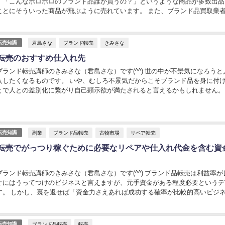
、「こんなボロボロのブランド品誰が買うの？」というような商品が多数出品
ことにそういった商品が飛ぶように売れています。 また、ブランド品買取業
ったブランド品も喜んで買取いたします」...
君島さな
ブランド転売
きみさな
転売知識
転売のおすすめ仕入れ先
ランド転売講師のきみさな（君島さな）です(^^) 世の中が不景気になろうと
入したくなるものです。 いや、むしろ不景気だからこそブランド品を身に付
とで人との差別化に繋がり自己顕示欲が満たされると言えるかもしれません。
いる現代では、ブランド品の転売ビジネ...
副業
ブランド品転売
古物市場
リペア転売
転売知識
転売でがっつり稼ぐために必要なリペアや仕入れ代金を含む資
ランド転売講師のきみさな（君島さな）です(^^) ブランド品転売は利益率が
ぐにはうってつけのビジネスと言えますが、元手資金がある程度必要というデ
す。 しかし、裏を返せば「資金力さえあれば成功する確率が比較的高いビジ
す。 もちろん、不良在庫の処分方法の確...
ブランド品転売
転売
転売知識