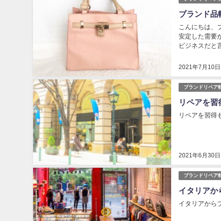
ブランド品
こんにちは、ブ
安定した需要
ビジネスだと
り、修理や再着
2021年7月10日
ブランドリペア
リペアを習
リペアを習得も
2021年6月30日
ブランドリペア
イタリアか
イタリアからブ