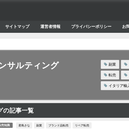
サイトマップ
運営者情報
プライバシーポリシー
お
ンサルティング
副業
転売
イタリア輸
グの記事一覧
君島さな
副業
ブランド品転売
リペア転売
転売知識