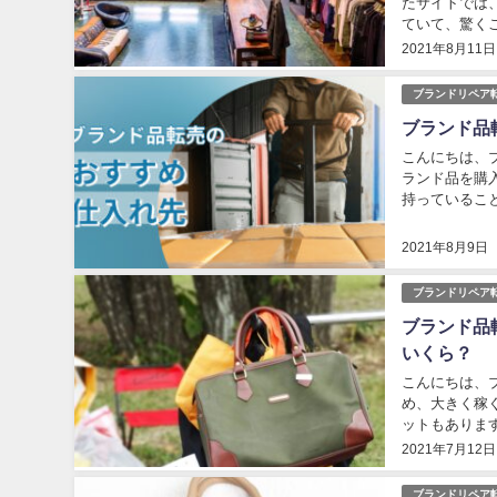
たサイトでは
ていて、驚く
「ボロボロにな
2021年8月11日
ブランドリペア
ブランド品
こんにちは、ブ
ランド品を購
持っているこ
ブームとなって
2021年8月9日
ブランドリペア
ブランド品
いくら？
こんにちは、ブ
め、大きく稼
ットもありま
と言えるはずで
2021年7月12日
ブランドリペア