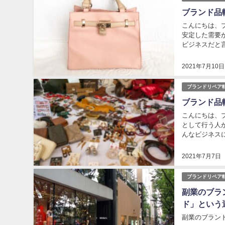
ブランド品
こんにちは、ブ
安定した需要
ビジネスだと
り、修理や再着
2021年7月10日
ブランドリペア
ブランド品
こんにちは、ブ
として行う人
んなビジネス
欠なのです。 
2021年7月7日
ブランドリペア
副業のブラ
ド」という
副業のブラン