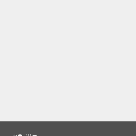
カテゴリー