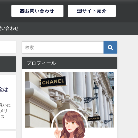
お問い合わせ
サイト紹介
問い合わせ
プロフィール
金は
良いた
メリ
ネス」