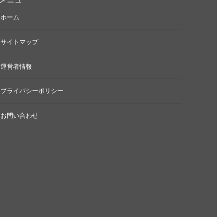
ホーム
サイトマップ
運営者情報
プライバシーポリシー
お問い合わせ