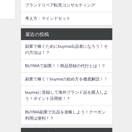
ブランドリペア転売コンサルティング
考え方：マインドセット
最近の投稿
副業で稼ぐためにbuyma出品者になろう！そ
の方法は！？
BUYMAで副業！！商品登録の代行とは！？
副業で稼ぐ！buymaの始め方を徹底解説！！
buymaに登録して海外ブランド品を購入しよ
う！ポイント活用術！？
BUYMA副業で出品を攻略しよう！クーポン
利用は便利！？