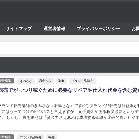
サイトマップ
運営者情報
プライバシーポリシー
お
きみさな
君島さな
副業
ブランド品転売
転売知識
転売でがっつり稼ぐために必要なリペアや仕入れ代金を含む資
ランド転売講師のきみさな（君島さな）です(^^) ブランド品転売は利益率が
ぐにはうってつけのビジネスと言えますが、元手資金がある程度必要というデ
す。 しかし、裏を返せば「資金力さえあれば成功する確率が比較的高いビジ
す。 もちろん、不良在庫の処分方法の確...
ブランド品転売
転売
転売知識