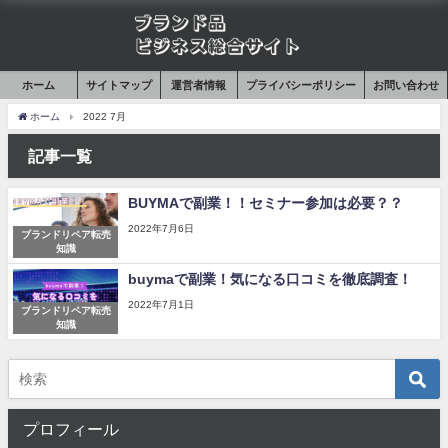
ホーム
サイトマップ
運営者情報
プライバシーポリシー
お問い合わせ
ホーム
2022 7月
記事一覧
BUYMAで副業！！セミナー参加は必要？？
2022年7月6日
ブランドリペア転売
知識
buymaで副業！気になる口コミを徹底調査！
2022年7月1日
ブランドリペア転売
知識
プロフィール