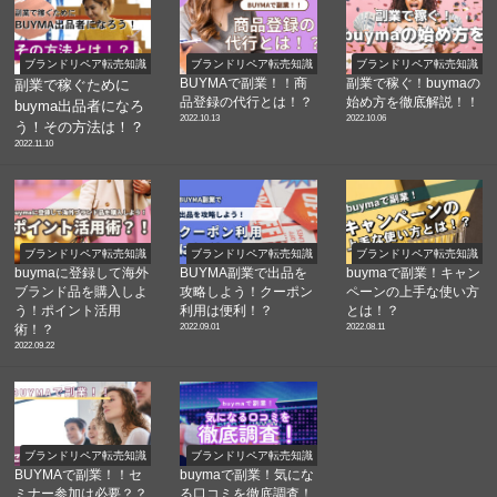
ブランドリペア転売知識
ブランドリペア転売知識
ブランドリペア転売知識
BUYMAで副業！！商
副業で稼ぐ！buymaの
副業で稼ぐために
品登録の代行とは！？
始め方を徹底解説！！
buyma出品者になろ
2022.10.13
2022.10.06
う！その方法は！？
2022.11.10
ブランドリペア転売知識
ブランドリペア転売知識
ブランドリペア転売知識
buymaに登録して海外
BUYMA副業で出品を
buymaで副業！キャン
ブランド品を購入しよ
攻略しよう！クーポン
ペーンの上手な使い方
う！ポイント活用
利用は便利！？
とは！？
2022.09.01
2022.08.11
術！？
2022.09.22
ブランドリペア転売知識
ブランドリペア転売知識
BUYMAで副業！！セ
buymaで副業！気にな
ミナー参加は必要？？
る口コミを徹底調査！