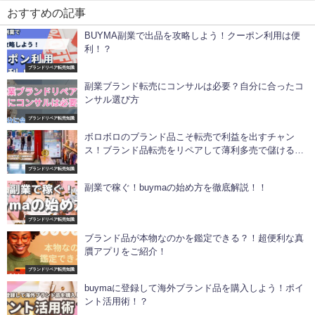
おすすめの記事
BUYMA副業で出品を攻略しよう！クーポン利用は便
利！？
ブランドリペア転売知識
副業ブランド転売にコンサルは必要？自分に合ったコ
ンサル選び方
ブランドリペア転売知識
ボロボロのブランド品こそ転売で利益を出すチャン
ス！ブランド品転売をリペアして薄利多売で儲ける方
法
ブランドリペア転売知識
副業で稼ぐ！buymaの始め方を徹底解説！！
ブランドリペア転売知識
ブランド品が本物なのかを鑑定できる？！超便利な真
贋アプリをご紹介！
ブランドリペア転売知識
buymaに登録して海外ブランド品を購入しよう！ポイ
ント活用術！？