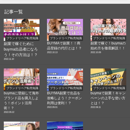
記事一覧
ブランドリペア転売知識
ブランドリペア転売知識
ブランドリペア転売知識
BUYMAで副業！！商
副業で稼ぐ！buymaの
副業で稼ぐために
品登録の代行とは！？
始め方を徹底解説！！
buyma出品者になろ
2022.10.13
2022.10.06
う！その方法は！？
2022.11.10
ブランドリペア転売知識
ブランドリペア転売知識
ブランドリペア転売知識
buymaに登録して海外
BUYMA副業で出品を
buymaで副業！キャン
ブランド品を購入しよ
攻略しよう！クーポン
ペーンの上手な使い方
う！ポイント活用
利用は便利！？
とは！？
2022.09.01
2022.08.11
術！？
2022.09.22