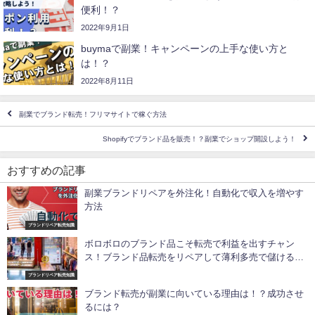
便利！？
2022年9月1日
buymaで副業！キャンペーンの上手な使い方と
は！？
2022年8月11日
副業でブランド転売！フリマサイトで稼ぐ方法
Shopifyでブランド品を販売！？副業でショップ開設しよう！
おすすめの記事
副業ブランドリペアを外注化！自動化で収入を増やす
方法
ブランドリペア転売知識
ボロボロのブランド品こそ転売で利益を出すチャン
ス！ブランド品転売をリペアして薄利多売で儲ける方
法
ブランドリペア転売知識
ブランド転売が副業に向いている理由は！？成功させ
るには？