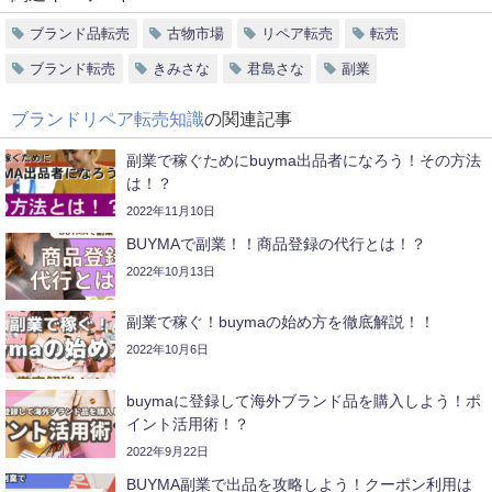
ブランド品転売
古物市場
リペア転売
転売
ブランド転売
きみさな
君島さな
副業
ブランドリペア転売知識
の関連記事
副業で稼ぐためにbuyma出品者になろう！その方法
は！？
2022年11月10日
BUYMAで副業！！商品登録の代行とは！？
2022年10月13日
副業で稼ぐ！buymaの始め方を徹底解説！！
2022年10月6日
buymaに登録して海外ブランド品を購入しよう！ポ
イント活用術！？
2022年9月22日
BUYMA副業で出品を攻略しよう！クーポン利用は