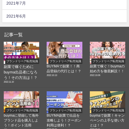
2021年7月
2021年6月
記事一覧
ブランドリペア転売知識
ブランドリペア転売知識
ブランドリペア転売知識
BUYMAで副業！！商
副業で稼ぐ！buymaの
副業で稼ぐために
品登録の代行とは！？
始め方を徹底解説！！
buyma出品者になろ
2022.10.13
2022.10.06
う！その方法は！？
2022.11.10
ブランドリペア転売知識
ブランドリペア転売知識
ブランドリペア転売知識
buymaに登録して海外
BUYMA副業で出品を
buymaで副業！キャン
ブランド品を購入しよ
攻略しよう！クーポン
ペーンの上手な使い方
う！ポイント活用
利用は便利！？
とは！？