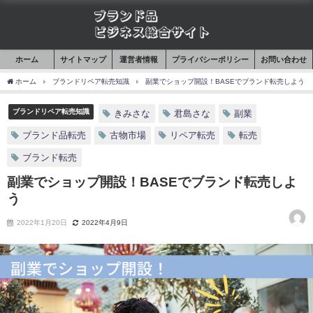
ホーム
サイトマップ
運営者情報
プライバシーポリシー
お問い合わせ
ホーム
ブランドリペア転売知識
副業でショップ開設！BASEでブランド転売しよう
ブランドリペア転売知識
きみさな
君島さな
副業
ブランド品転売
古物市場
リペア転売
転売
ブランド転売
副業でショップ開設！BASEでブランド転売しよ
う
2022年1月20日
2022年4月9日