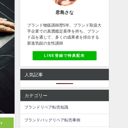
君島さな
ブランド物販講師歴5年、ブランド取扱大
手企業での真贋鑑定基準を持ち、ブラン
ド品を通じて、多くの成果者を排出する
新進気鋭の女性講師
LINE登録で特典配布
人気記事
カテゴリー
ブランドリペア転売知識
ブランドバッグリペア転売事例
ly