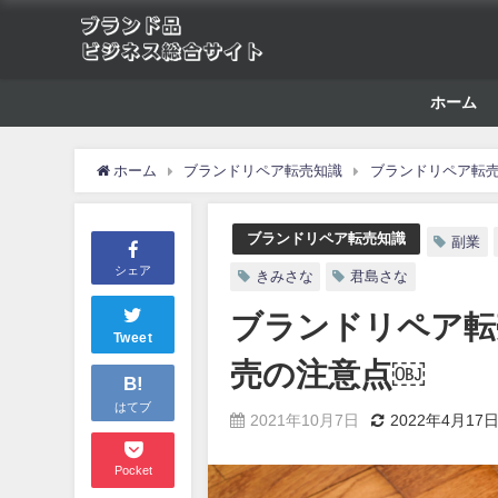
ホーム
ホーム
ブランドリペア転売知識
ブランドリペア転
ブランドリペア転売知識
副業
シェア
きみさな
君島さな
ブランドリペア転
Tweet
売の注意点￼
B!
はてブ
2021年10月7日
2022年4月17
Pocket