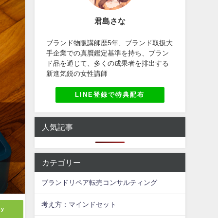
君島さな
ブランド物販講師歴5年、ブランド取扱大
手企業での真贋鑑定基準を持ち、ブラン
ド品を通じて、多くの成果者を排出する
新進気鋭の女性講師
LINE登録で特典配布
人気記事
カテゴリー
ブランドリペア転売コンサルティング
考え方：マインドセット
ly