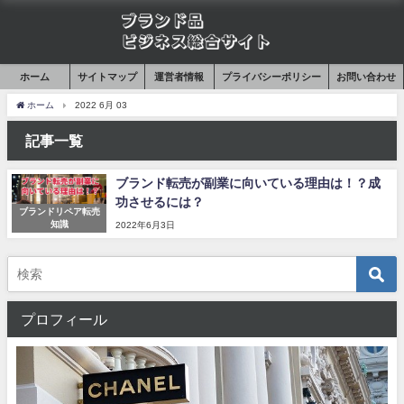
ホーム
サイトマップ
運営者情報
プライバシーポリシー
お問い合わせ
ホーム
2022 6月 03
記事一覧
ブランド転売が副業に向いている理由は！？成
功させるには？
ブランドリペア転売
知識
2022年6月3日
プロフィール