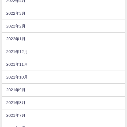
2022年4月
2022年3月
2022年2月
2022年1月
2021年12月
2021年11月
2021年10月
2021年9月
2021年8月
2021年7月