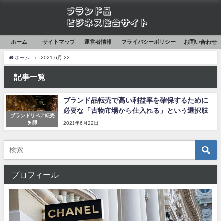
ホーム
サイトマップ
運営者情報
プライバシーポリシー
お問い合わせ
ホーム
2021 6月 22
記事一覧
ブランド品転売で高い利益率を確保するために
必要な「古物市場から仕入れる」という選択肢
ブランドリペア転売
知識
2021年6月22日
プロフィール