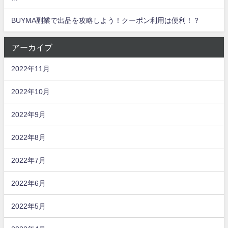
BUYMA副業で出品を攻略しよう！クーポン利用は便利！？
アーカイブ
2022年11月
2022年10月
2022年9月
2022年8月
2022年7月
2022年6月
2022年5月