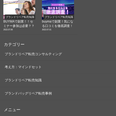
ブランドリペア転売知識
ブランドリペア転売知識
BUYMAで副業！！セ
buymaで副業！気にな
ミナー参加は必要？？
る口コミを徹底調査！
2022.07.06
2022.07.01
カテゴリー
ブランドリペア転売コンサルティング
考え方：マインドセット
ブランドリペア転売知識
ブランドバッグリペア転売事例
メニュー