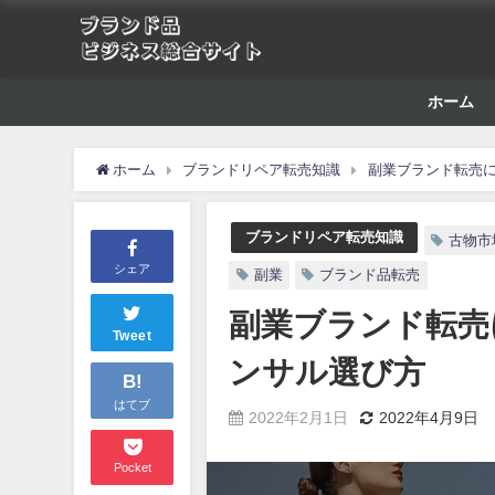
ホーム
ホーム
ブランドリペア転売知識
副業ブランド転売
ブランドリペア転売知識
古物市
シェア
副業
ブランド品転売
副業ブランド転売
Tweet
ンサル選び方
B!
はてブ
2022年2月1日
2022年4月9日
Pocket