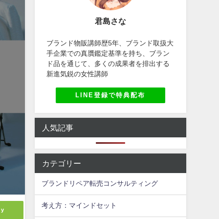
君島さな
ブランド物販講師歴5年、ブランド取扱大
手企業での真贋鑑定基準を持ち、ブラン
ド品を通じて、多くの成果者を排出する
新進気鋭の女性講師
LINE登録で特典配布
人気記事
カテゴリー
ブランドリペア転売コンサルティング
考え方：マインドセット
ly