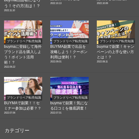
2022.10.13
2022.10.06
う！その方法は！？
2022.11.10
ブランドリペア転売知識
ブランドリペア転売知識
ブランドリペア転売知識
buymaに登録して海外
BUYMA副業で出品を
buymaで副業！キャン
ブランド品を購入しよ
攻略しよう！クーポン
ペーンの上手な使い方
う！ポイント活用
利用は便利！？
とは！？
2022.09.01
2022.08.11
術！？
2022.09.22
ブランドリペア転売知識
ブランドリペア転売知識
BUYMAで副業！！セ
buymaで副業！気にな
ミナー参加は必要？？
る口コミを徹底調査！
2022.07.06
2022.07.01
カテゴリー