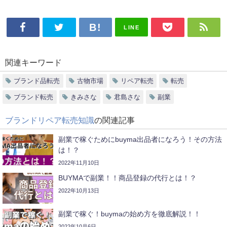
LINE
関連キーワード
ブランド品転売
古物市場
リペア転売
転売
ブランド転売
きみさな
君島さな
副業
ブランドリペア転売知識
の関連記事
副業で稼ぐためにbuyma出品者になろう！その方法
は！？
2022年11月10日
BUYMAで副業！！商品登録の代行とは！？
2022年10月13日
副業で稼ぐ！buymaの始め方を徹底解説！！
2022年10月6日