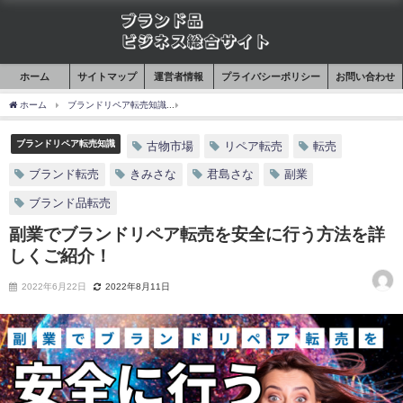
ホーム
サイトマップ
運営者情報
プライバシーポリシー
お問い合わせ
ホーム
ブランドリペア転売知識
副業でブランドリペア転売を安全に行う方法を詳し
ブランドリペア転売知識
古物市場
リペア転売
転売
ブランド転売
きみさな
君島さな
副業
ブランド品転売
副業でブランドリペア転売を安全に行う方法を詳
しくご紹介！
2022年6月22日
2022年8月11日